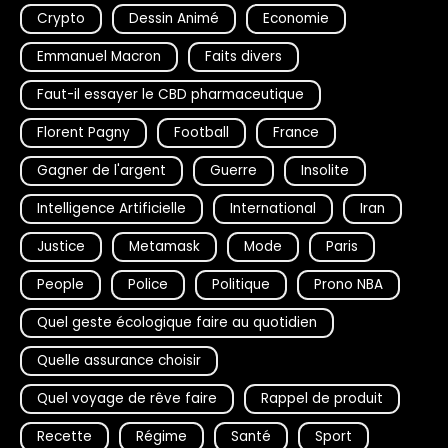
Crypto
Dessin Animé
Economie
Emmanuel Macron
Faits divers
Faut-il essayer le CBD pharmaceutique
Florent Pagny
Football
France
Gagner de l'argent
Guerre
Insolite
Intelligence Artificielle
International
Iran
Justice
Metamask
Mode
Paris
People
Police
Politique
Prono NBA
Quel geste écologique faire au quotidien
Quelle assurance choisir
Quel voyage de rêve faire
Rappel de produit
Recette
Régime
Santé
Sport