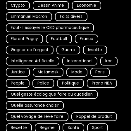
Crypto
Dessin Animé
Economie
Emmanuel Macron
Faits divers
Faut-il essayer le CBD pharmaceutique
Florent Pagny
Football
France
Gagner de l'argent
Guerre
Insolite
Intelligence Artificielle
International
Iran
Justice
Metamask
Mode
Paris
People
Police
Politique
Prono NBA
Quel geste écologique faire au quotidien
Quelle assurance choisir
Quel voyage de rêve faire
Rappel de produit
Recette
Régime
Santé
Sport