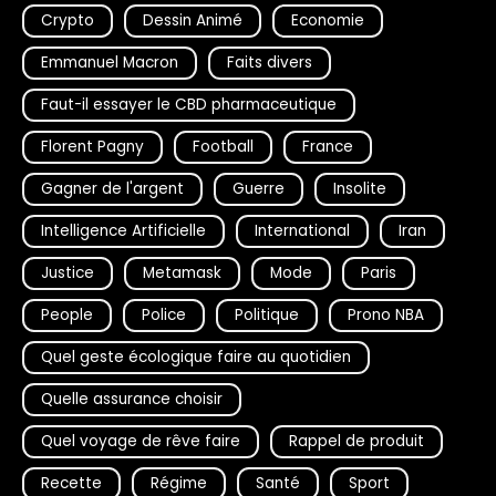
Crypto
Dessin Animé
Economie
Emmanuel Macron
Faits divers
Faut-il essayer le CBD pharmaceutique
Florent Pagny
Football
France
Gagner de l'argent
Guerre
Insolite
Intelligence Artificielle
International
Iran
Justice
Metamask
Mode
Paris
People
Police
Politique
Prono NBA
Quel geste écologique faire au quotidien
Quelle assurance choisir
Quel voyage de rêve faire
Rappel de produit
Recette
Régime
Santé
Sport