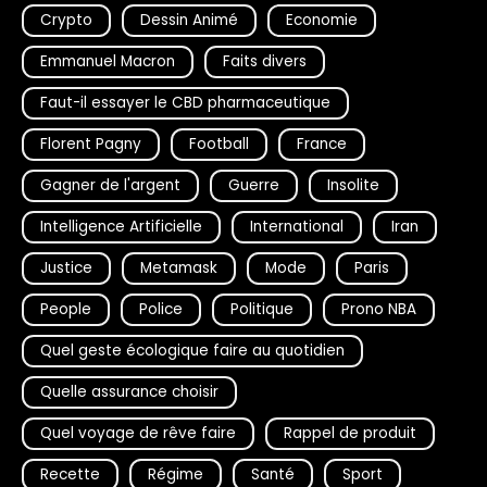
Crypto
Dessin Animé
Economie
Emmanuel Macron
Faits divers
Faut-il essayer le CBD pharmaceutique
Florent Pagny
Football
France
Gagner de l'argent
Guerre
Insolite
Intelligence Artificielle
International
Iran
Justice
Metamask
Mode
Paris
People
Police
Politique
Prono NBA
Quel geste écologique faire au quotidien
Quelle assurance choisir
Quel voyage de rêve faire
Rappel de produit
Recette
Régime
Santé
Sport