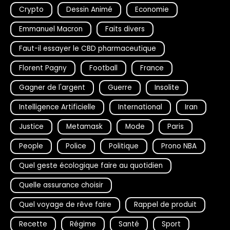
Crypto
Dessin Animé
Economie
Emmanuel Macron
Faits divers
Faut-il essayer le CBD pharmaceutique
Florent Pagny
Football
France
Gagner de l'argent
Guerre
Insolite
Intelligence Artificielle
International
Iran
Justice
Metamask
Mode
Paris
People
Police
Politique
Prono NBA
Quel geste écologique faire au quotidien
Quelle assurance choisir
Quel voyage de rêve faire
Rappel de produit
Recette
Régime
Santé
Sport