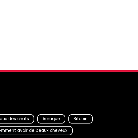
eux des chats
Arnaque
Bitcoin
mment avoir de beaux cheveux