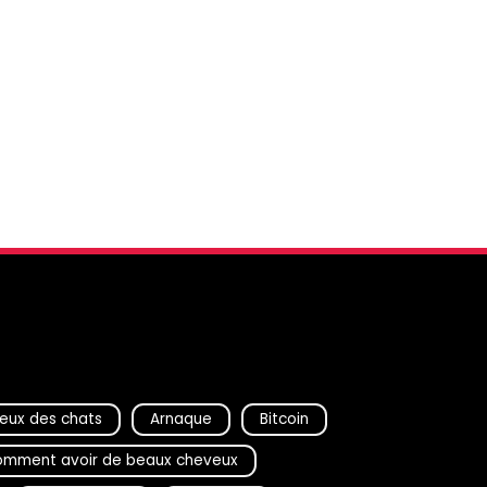
eux des chats
Arnaque
Bitcoin
mment avoir de beaux cheveux