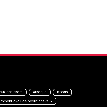
eux des chats
Arnaque
Bitcoin
mment avoir de beaux cheveux