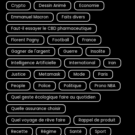
Crypto
Dessin Animé
Economie
Emmanuel Macron
Faits divers
Faut-il essayer le CBD pharmaceutique
Florent Pagny
Football
France
Gagner de l'argent
Guerre
Insolite
Intelligence Artificielle
International
Iran
Justice
Metamask
Mode
Paris
People
Police
Politique
Prono NBA
Quel geste écologique faire au quotidien
Quelle assurance choisir
Quel voyage de rêve faire
Rappel de produit
Recette
Régime
Santé
Sport