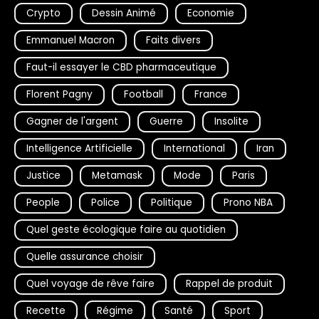
Crypto
Dessin Animé
Economie
Emmanuel Macron
Faits divers
Faut-il essayer le CBD pharmaceutique
Florent Pagny
Football
France
Gagner de l'argent
Guerre
Insolite
Intelligence Artificielle
International
Iran
Justice
Metamask
Mode
Paris
People
Police
Politique
Prono NBA
Quel geste écologique faire au quotidien
Quelle assurance choisir
Quel voyage de rêve faire
Rappel de produit
Recette
Régime
Santé
Sport