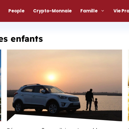
People
Crypto-Monnaie
Famille
Vie Pr
s enfants