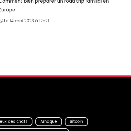
Comment bien préparer un road trip familial en
Europe
Le 14 mai 2023 à 12h21
eux des chats
Arnaque
Bitcoin