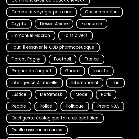
Comment avoir de beaux cheveux
Comment voyager pas cher
Consommation
Crypto
Dessin Animé
Economie
Emmanuel Macron
Faits divers
Faut-il essayer le CBD pharmaceutique
Florent Pagny
Football
France
Gagner de l'argent
Guerre
Insolite
Intelligence Artificielle
International
Iran
Justice
Metamask
Mode
Paris
People
Police
Politique
Prono NBA
Quel geste écologique faire au quotidien
Quelle assurance choisir