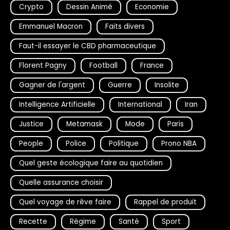
Crypto
Dessin Animé
Economie
Emmanuel Macron
Faits divers
Faut-il essayer le CBD pharmaceutique
Florent Pagny
Football
France
Gagner de l'argent
Guerre
Insolite
Intelligence Artificielle
International
Iran
Justice
Metamask
Mode
Paris
People
Police
Politique
Prono NBA
Quel geste écologique faire au quotidien
Quelle assurance choisir
Quel voyage de rêve faire
Rappel de produit
Recette
Régime
Santé
Sport