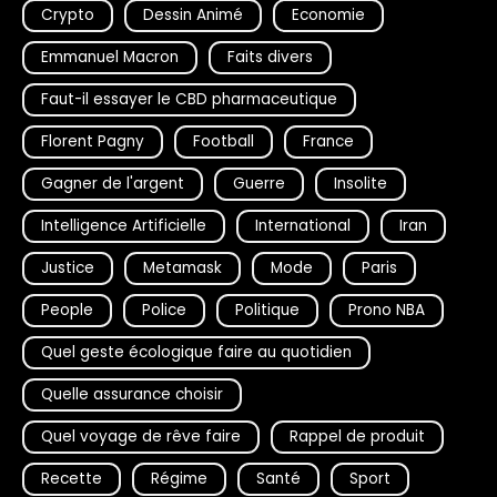
Crypto
Dessin Animé
Economie
Emmanuel Macron
Faits divers
Faut-il essayer le CBD pharmaceutique
Florent Pagny
Football
France
Gagner de l'argent
Guerre
Insolite
Intelligence Artificielle
International
Iran
Justice
Metamask
Mode
Paris
People
Police
Politique
Prono NBA
Quel geste écologique faire au quotidien
Quelle assurance choisir
Quel voyage de rêve faire
Rappel de produit
Recette
Régime
Santé
Sport