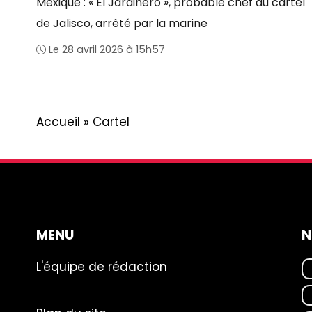
Mexique : « El Jardinero », probable chef du cartel
de Jalisco, arrêté par la marine
Le 28 avril 2026 à 15h57
Accueil
»
Cartel
MENU
N
L'équipe de rédaction