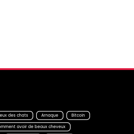
eux des chats
Arnaque
Bitcoin
mment avoir de beaux cheveux