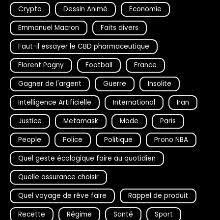
Crypto
Dessin Animé
Economie
Emmanuel Macron
Faits divers
Faut-il essayer le CBD pharmaceutique
Florent Pagny
Football
France
Gagner de l'argent
Guerre
Insolite
Intelligence Artificielle
International
Iran
Justice
Metamask
Mode
Paris
People
Police
Politique
Prono NBA
Quel geste écologique faire au quotidien
Quelle assurance choisir
Quel voyage de rêve faire
Rappel de produit
Recette
Régime
Santé
Sport