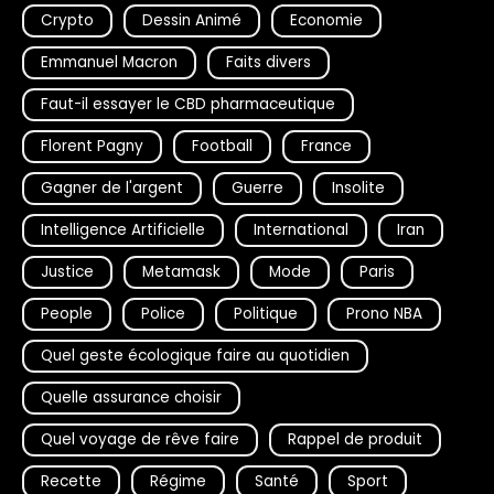
Crypto
Dessin Animé
Economie
Emmanuel Macron
Faits divers
Faut-il essayer le CBD pharmaceutique
Florent Pagny
Football
France
Gagner de l'argent
Guerre
Insolite
Intelligence Artificielle
International
Iran
Justice
Metamask
Mode
Paris
People
Police
Politique
Prono NBA
Quel geste écologique faire au quotidien
Quelle assurance choisir
Quel voyage de rêve faire
Rappel de produit
Recette
Régime
Santé
Sport