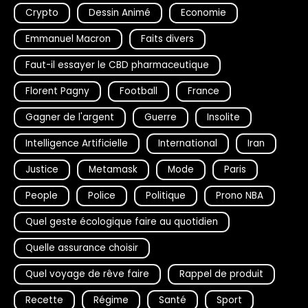
Crypto
Dessin Animé
Economie
Emmanuel Macron
Faits divers
Faut-il essayer le CBD pharmaceutique
Florent Pagny
Football
France
Gagner de l'argent
Guerre
Insolite
Intelligence Artificielle
International
Iran
Justice
Metamask
Mode
Paris
People
Police
Politique
Prono NBA
Quel geste écologique faire au quotidien
Quelle assurance choisir
Quel voyage de rêve faire
Rappel de produit
Recette
Régime
Santé
Sport