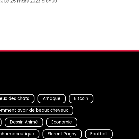
Le 25 mars 2023 à 8h00
eux des chats
Arnaque
Bitcoin
mment avoir de beaux cheveux
Dessin Animé
Economie
D pharmaceutique
Florent Pagny
Football