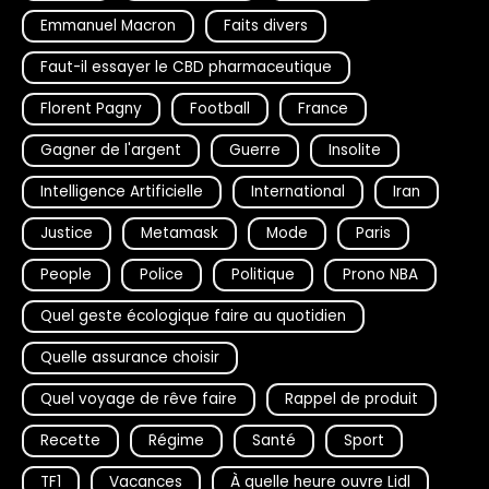
Emmanuel Macron
Faits divers
Faut-il essayer le CBD pharmaceutique
Florent Pagny
Football
France
Gagner de l'argent
Guerre
Insolite
Intelligence Artificielle
International
Iran
Justice
Metamask
Mode
Paris
People
Police
Politique
Prono NBA
Quel geste écologique faire au quotidien
Quelle assurance choisir
Quel voyage de rêve faire
Rappel de produit
Recette
Régime
Santé
Sport
TF1
Vacances
À quelle heure ouvre Lidl