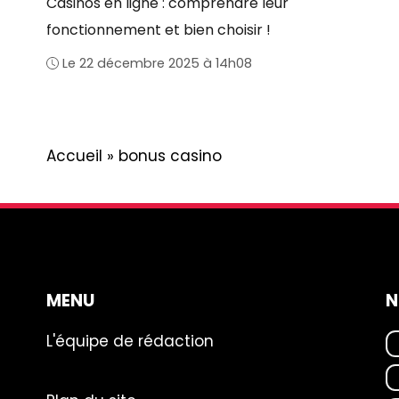
Casinos en ligne : comprendre leur
fonctionnement et bien choisir !
Le 22 décembre 2025 à 14h08
Accueil
»
bonus casino
MENU
N
L'équipe de rédaction