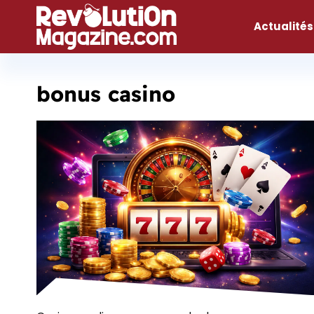
Aller
au
Actualités
contenu
bonus casino