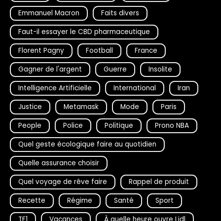
Emmanuel Macron
Faits divers
Faut-il essayer le CBD pharmaceutique
Florent Pagny
Football
France
Gagner de l'argent
Guerre
Insolite
Intelligence Artificielle
International
Iran
Justice
Metamask
Mode
Paris
People
Police
Politique
Prono NBA
Quel geste écologique faire au quotidien
Quelle assurance choisir
Quel voyage de rêve faire
Rappel de produit
Recette
Régime
Santé
Sport
TF1
Vacances
À quelle heure ouvre Lidl