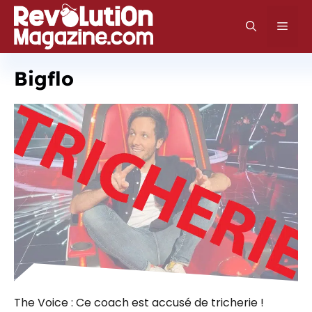
Aller
au
Men
contenu
Bigflo
The Voice : Ce coach est accusé de tricherie !