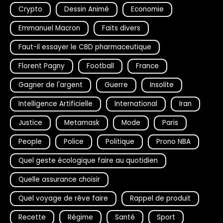
Crypto
Dessin Animé
Economie
Emmanuel Macron
Faits divers
Faut-il essayer le CBD pharmaceutique
Florent Pagny
Football
France
Gagner de l'argent
Guerre
Insolite
Intelligence Artificielle
International
Iran
Justice
Metamask
Mode
Paris
People
Police
Politique
Prono NBA
Quel geste écologique faire au quotidien
Quelle assurance choisir
Quel voyage de rêve faire
Rappel de produit
Recette
Régime
Santé
Sport