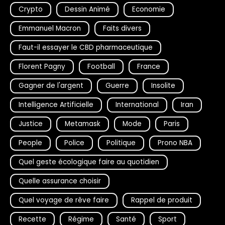
Crypto
Dessin Animé
Economie
Emmanuel Macron
Faits divers
Faut-il essayer le CBD pharmaceutique
Florent Pagny
Football
France
Gagner de l'argent
Guerre
Insolite
Intelligence Artificielle
International
Iran
Justice
Metamask
Mode
Paris
People
Police
Politique
Prono NBA
Quel geste écologique faire au quotidien
Quelle assurance choisir
Quel voyage de rêve faire
Rappel de produit
Recette
Régime
Santé
Sport