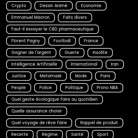
Crypto
Dessin Animé
Economie
Emmanuel Macron
Faits divers
Faut-il essayer le CBD pharmaceutique
Florent Pagny
Football
France
Gagner de l'argent
Guerre
Insolite
Intelligence Artificielle
International
Iran
Justice
Metamask
Mode
Paris
People
Police
Politique
Prono NBA
Quel geste écologique faire au quotidien
Quelle assurance choisir
Quel voyage de rêve faire
Rappel de produit
Recette
Régime
Santé
Sport