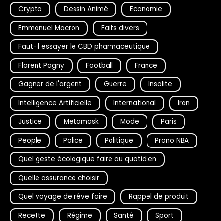
Crypto
Dessin Animé
Economie
Emmanuel Macron
Faits divers
Faut-il essayer le CBD pharmaceutique
Florent Pagny
Football
France
Gagner de l'argent
Guerre
Insolite
Intelligence Artificielle
International
Iran
Justice
Metamask
Mode
Paris
People
Police
Politique
Prono NBA
Quel geste écologique faire au quotidien
Quelle assurance choisir
Quel voyage de rêve faire
Rappel de produit
Recette
Régime
Santé
Sport