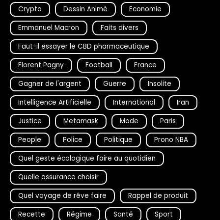
Crypto
Dessin Animé
Economie
Emmanuel Macron
Faits divers
Faut-il essayer le CBD pharmaceutique
Florent Pagny
Football
France
Gagner de l'argent
Guerre
Insolite
Intelligence Artificielle
International
Iran
Justice
Metamask
Mode
Paris
People
Police
Politique
Prono NBA
Quel geste écologique faire au quotidien
Quelle assurance choisir
Quel voyage de rêve faire
Rappel de produit
Recette
Régime
Santé
Sport