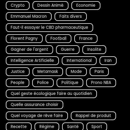
Crypto
Dessin Animé
Economie
Emmanuel Macron
Faits divers
Faut-il essayer le CBD pharmaceutique
Florent Pagny
Football
France
Gagner de l'argent
Guerre
Insolite
Intelligence Artificielle
International
Iran
Justice
Metamask
Mode
Paris
People
Police
Politique
Prono NBA
Quel geste écologique faire au quotidien
Quelle assurance choisir
Quel voyage de rêve faire
Rappel de produit
Recette
Régime
Santé
Sport