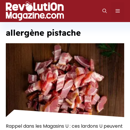
Aller
au
Men
contenu
allergène pistache
Rappel dans les Magasins U : ces lardons U peuvent