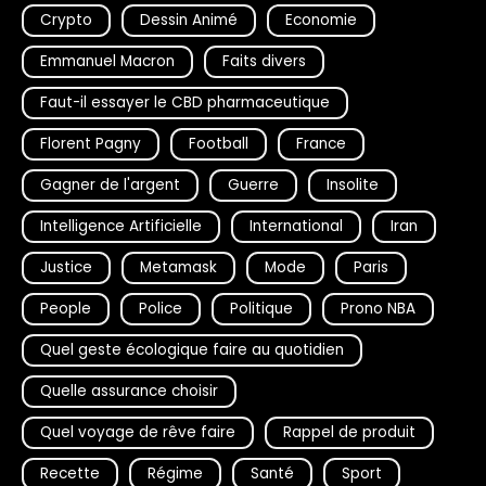
Crypto
Dessin Animé
Economie
Emmanuel Macron
Faits divers
Faut-il essayer le CBD pharmaceutique
Florent Pagny
Football
France
Gagner de l'argent
Guerre
Insolite
Intelligence Artificielle
International
Iran
Justice
Metamask
Mode
Paris
People
Police
Politique
Prono NBA
Quel geste écologique faire au quotidien
Quelle assurance choisir
Quel voyage de rêve faire
Rappel de produit
Recette
Régime
Santé
Sport