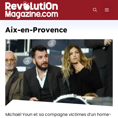
Aller
au
Men
contenu
Aix-en-Provence
Michaël Youn et sa compagne victimes d’un home-