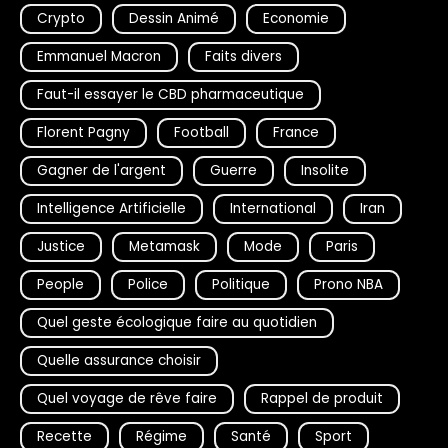
Crypto
Dessin Animé
Economie
Emmanuel Macron
Faits divers
Faut-il essayer le CBD pharmaceutique
Florent Pagny
Football
France
Gagner de l'argent
Guerre
Insolite
Intelligence Artificielle
International
Iran
Justice
Metamask
Mode
Paris
People
Police
Politique
Prono NBA
Quel geste écologique faire au quotidien
Quelle assurance choisir
Quel voyage de rêve faire
Rappel de produit
Recette
Régime
Santé
Sport