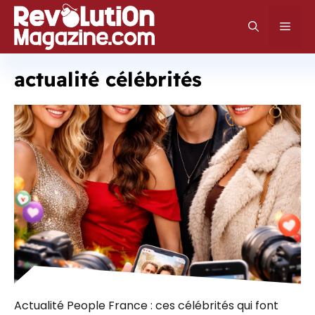
Aller
au
Men
contenu
actualité célébrités
Actualité People France : ces célébrités qui font