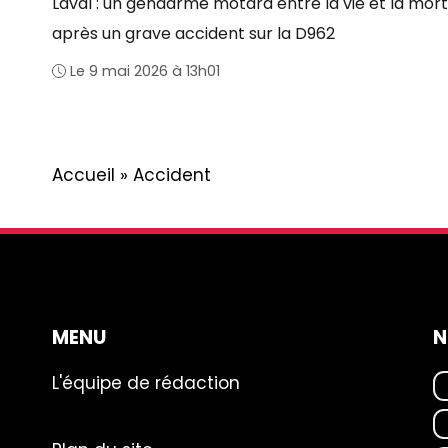
Laval : un gendarme motard entre la vie et la mort
après un grave accident sur la D962
Le 9 mai 2026 à 13h01
Accueil
»
Accident
MENU
N
L'équipe de rédaction