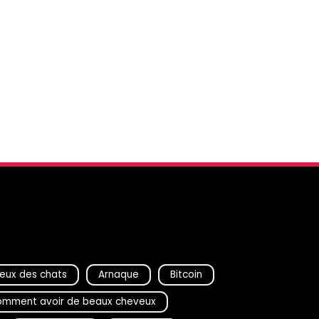
eux des chats
Arnaque
Bitcoin
mment avoir de beaux cheveux