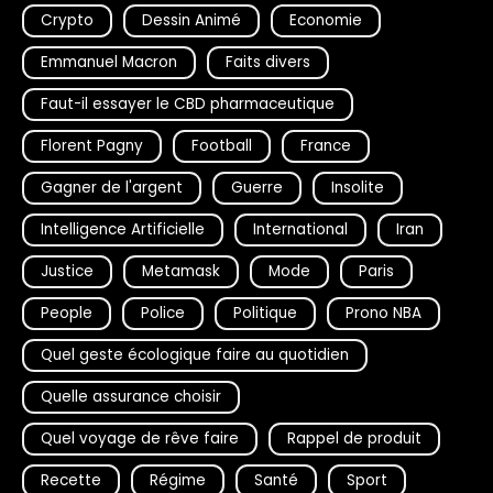
Crypto
Dessin Animé
Economie
Emmanuel Macron
Faits divers
Faut-il essayer le CBD pharmaceutique
Florent Pagny
Football
France
Gagner de l'argent
Guerre
Insolite
Intelligence Artificielle
International
Iran
Justice
Metamask
Mode
Paris
People
Police
Politique
Prono NBA
Quel geste écologique faire au quotidien
Quelle assurance choisir
Quel voyage de rêve faire
Rappel de produit
Recette
Régime
Santé
Sport