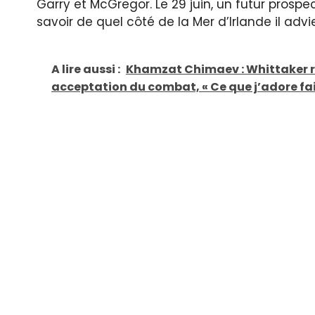
Garry et McGregor. Le 29 juin, un futur prosp
savoir de quel côté de la Mer d’Irlande il advi
A lire aussi :
Khamzat Chimaev : Whittaker ré
acceptation du combat, « Ce que j’adore fai