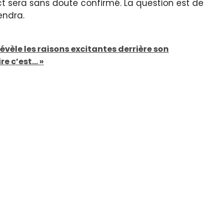
ect sera sans doute confirmé. La question est de
endra.
vèle les raisons excitantes derrière son
re c’est… »