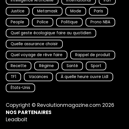
Intelligence Artificielle
International
Iran
Justice
Metamask
Mode
Paris
People
Police
Politique
Prono NBA
Quel geste écologique faire au quotidien
Quelle assurance choisir
Quel voyage de rêve faire
Rappel de produit
Recette
Régime
Santé
Sport
TF1
Vacances
À quelle heure ouvre Lidl
États-Unis
Copyright © Revolutionmagazine.com 2026
NOS PARTENAIRES
Leadbolt