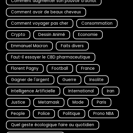
Comment augmenter son pouvoir d'achat
Comment avoir de beaux cheveux
Comment voyager pas cher
Consommation
Crypto
Dessin Animé
Economie
Emmanuel Macron
Faits divers
Faut-il essayer le CBD pharmaceutique
Florent Pagny
Football
France
Gagner de l'argent
Guerre
Insolite
Intelligence Artificielle
International
Iran
Justice
Metamask
Mode
Paris
People
Police
Politique
Prono NBA
Quel geste écologique faire au quotidien