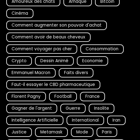
Amoureux des chats
Arnaque
Bitcoin
Cinéma
Comment augmenter son pouvoir d'achat
Comment avoir de beaux cheveux
Comment voyager pas cher
Consommation
Crypto
Dessin Animé
Economie
Emmanuel Macron
Faits divers
Faut-il essayer le CBD pharmaceutique
Florent Pagny
Football
France
Gagner de l'argent
Guerre
Insolite
Intelligence Artificielle
International
Iran
Justice
Metamask
Mode
Paris