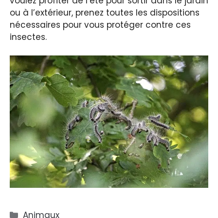
voulez profiter de l’été pour sortir dans le jardin
ou à l’extérieur, prenez toutes les dispositions
nécessaires pour vous protéger contre ces
insectes.
Catégories
Animaux