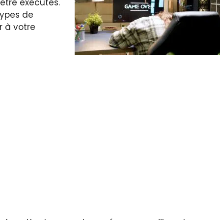
être exécutés.
 types de
r à votre