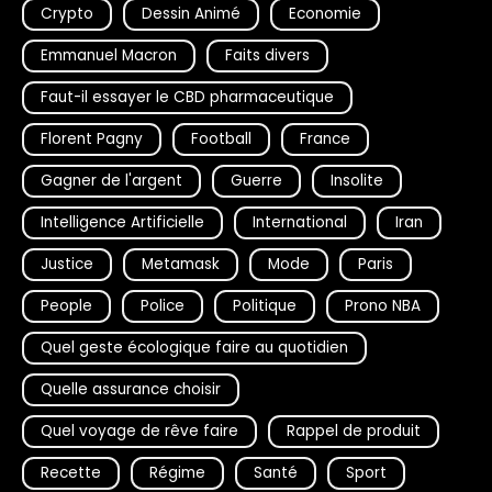
Crypto
Dessin Animé
Economie
Emmanuel Macron
Faits divers
Faut-il essayer le CBD pharmaceutique
Florent Pagny
Football
France
Gagner de l'argent
Guerre
Insolite
Intelligence Artificielle
International
Iran
Justice
Metamask
Mode
Paris
People
Police
Politique
Prono NBA
Quel geste écologique faire au quotidien
Quelle assurance choisir
Quel voyage de rêve faire
Rappel de produit
Recette
Régime
Santé
Sport