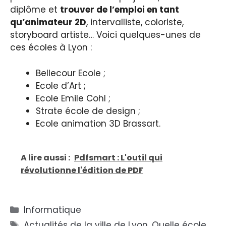
diplôme et
trouver de l’emploi en tant
qu’animateur 2D
, intervalliste, coloriste,
storyboard artiste… Voici quelques-unes de
ces écoles à Lyon :
Bellecour Ecole ;
Ecole d’Art ;
Ecole Emile Cohl ;
Strate école de design ;
Ecole animation 3D Brassart.
A lire aussi :
Pdfsmart : L'outil qui
révolutionne l'édition de PDF
Catégories
Informatique
Étiquettes
Actualités de la ville de Lyon
,
Quelle école