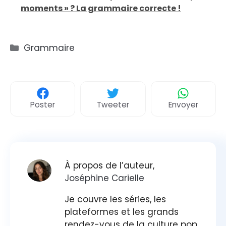
moments » ? La grammaire correcte !
Catégories
Grammaire
Poster
Tweeter
Envoyer
À propos de l’auteur,
Joséphine Carielle
Je couvre les séries, les
plateformes et les grands
rendez-vous de la culture pop.