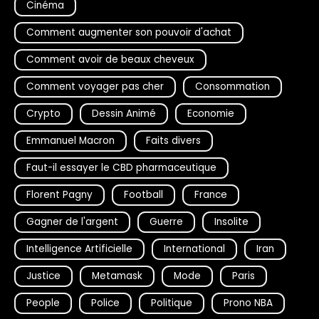
Cinéma
Comment augmenter son pouvoir d'achat
Comment avoir de beaux cheveux
Comment voyager pas cher
Consommation
Crypto
Dessin Animé
Economie
Emmanuel Macron
Faits divers
Faut-il essayer le CBD pharmaceutique
Florent Pagny
Football
France
Gagner de l'argent
Guerre
Insolite
Intelligence Artificielle
International
Iran
Justice
Metamask
Mode
Paris
People
Police
Politique
Prono NBA