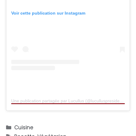
Voir cette publication sur Instagram
Une publication partagée par Lucullus (@luculluspresident)
Catégories
Cuisine
Étiquettes