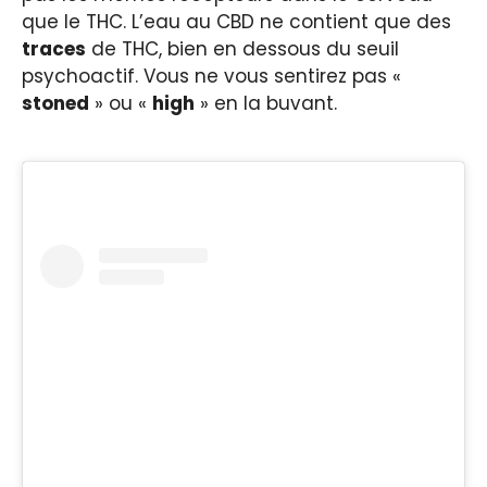
que le THC. L’eau au CBD ne contient que des
traces
de THC, bien en dessous du seuil
psychoactif. Vous ne vous sentirez pas «
stoned
» ou «
high
» en la buvant.