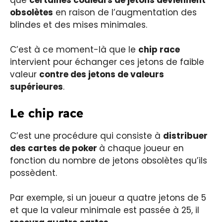
obsolètes
en raison de l’augmentation des
blindes et des mises minimales.
C’est à ce moment-là que le
chip race
intervient pour échanger ces jetons de faible
valeur
contre des jetons de valeurs
supérieures
.
Le chip race
C’est une procédure qui consiste à
distribuer
des cartes de poker
à chaque joueur en
fonction du nombre de jetons obsolètes qu’ils
possèdent.
Par exemple, si un joueur a quatre jetons de 5
et que la valeur minimale est passée à 25, il