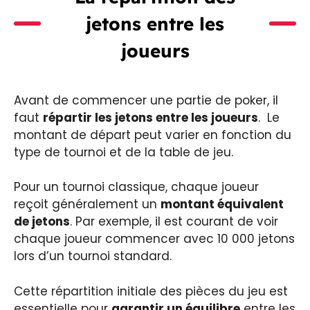
jetons entre les
joueurs
Avant de commencer une partie de poker, il
faut
répartir les jetons entre les joueurs
. Le
montant de départ peut varier en fonction du
type de tournoi et de la table de jeu.
Pour un tournoi classique, chaque joueur
reçoit généralement un
montant équivalent
de jetons
. Par exemple, il est courant de voir
chaque joueur commencer avec 10 000 jetons
lors d’un tournoi standard.
Cette répartition initiale des pièces du jeu est
essentielle pour
garantir un équilibre
entre les