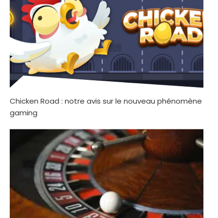
Chicken Road : notre avis sur le nouveau phénomène
gaming