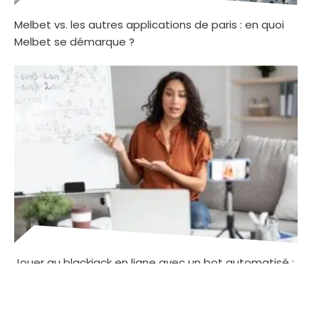
Melbet vs. les autres applications de paris : en quoi
Melbet se démarque ?
Jouer au blackjack en ligne avec un bot automatisé :
Est-ce que ça marche ?