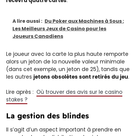
recevra quatre cartes
.
A lire aussi :
Du Poker aux Machines à Sous :
Les Meilleurs Jeux de Casino pour les
Joueurs Canadiens
Le joueur avec la carte la plus haute remporte
alors un jeton de la nouvelle valeur minimale
(dans cet exemple, un jeton de 25), tandis que
les autres
jetons obsolètes sont retirés du jeu
.
Lire après :
Où trouver des avis sur le casino
stakes ?
La gestion des blindes
Il s’agit d’un aspect important à prendre en