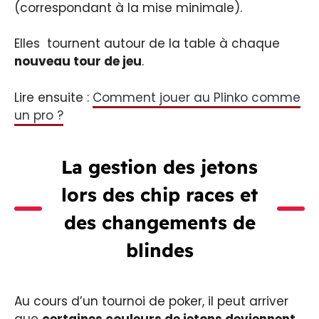
(correspondant à la mise minimale).
Elles tournent autour de la table à chaque
nouveau tour de jeu
.
Lire ensuite :
Comment jouer au Plinko comme
un pro ?
La gestion des jetons
lors des chip races et
des changements de
blindes
Au cours d’un tournoi de poker, il peut arriver
que
certaines couleurs de jetons deviennent