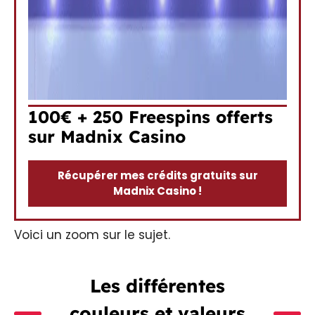
100€ + 250 Freespins offerts
sur Madnix Casino
Récupérer mes crédits gratuits sur
Madnix Casino !
Voici un zoom sur le sujet.
Les différentes
couleurs et valeurs