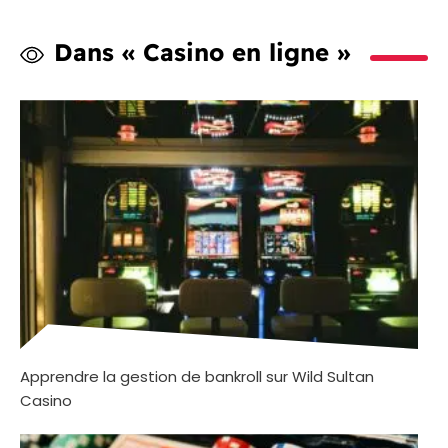
Dans « Casino en ligne »
Apprendre la gestion de bankroll sur Wild Sultan
Casino