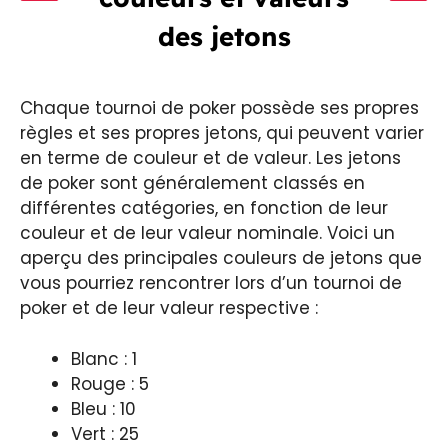
des jetons
Chaque tournoi de poker possède ses propres
règles et ses propres jetons, qui peuvent varier
en terme de couleur et de valeur. Les jetons
de poker sont généralement classés en
différentes catégories, en fonction de leur
couleur et de leur valeur nominale. Voici un
aperçu des principales couleurs de jetons que
vous pourriez rencontrer lors d’un tournoi de
poker et de leur valeur respective :
Blanc : 1
Rouge : 5
Bleu : 10
Vert : 25