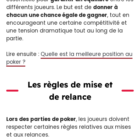
différents joueurs. Le but est de
donner à
chacun une chance égale de gagner
, tout en
encourageant une certaine compétitivité et
une tension dramatique tout au long de la
partie.
Lire ensuite :
Quelle est la meilleure position au
poker ?
Les règles de mise et
de relance
Lors des parties de poker
, les joueurs doivent
respecter certaines règles relatives aux mises
et aux relances.